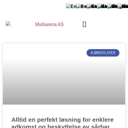
OM MULTIARENA
KJØREPLATER
Alltid en perfekt løsning for enklere
adkomst og beskyttelse av sårbar