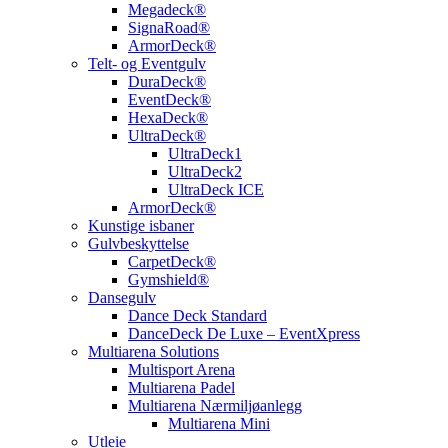
Megadeck®
SignaRoad®
ArmorDeck®
Telt- og Eventgulv
DuraDeck®
EventDeck®
HexaDeck®
UltraDeck®
UltraDeck1
UltraDeck2
UltraDeck ICE
ArmorDeck®
Kunstige isbaner
Gulvbeskyttelse
CarpetDeck®
Gymshield®
Dansegulv
Dance Deck Standard
DanceDeck De Luxe – EventXpress
Multiarena Solutions
Multisport Arena
Multiarena Padel
Multiarena Nærmiljøanlegg
Multiarena Mini
Utleie