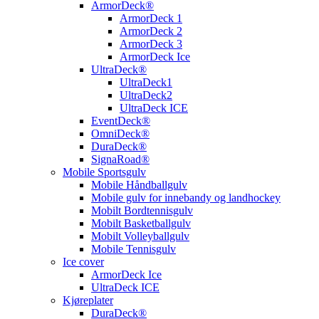
ArmorDeck®
ArmorDeck 1
ArmorDeck 2
ArmorDeck 3
ArmorDeck Ice
UltraDeck®
UltraDeck1
UltraDeck2
UltraDeck ICE
EventDeck®
OmniDeck®
DuraDeck®
SignaRoad®
Mobile Sportsgulv
Mobile Håndballgulv
Mobile gulv for innebandy og landhockey
Mobilt Bordtennisgulv
Mobilt Basketballgulv
Mobilt Volleyballgulv
Mobile Tennisgulv
Ice cover
ArmorDeck Ice
UltraDeck ICE
Kjøreplater
DuraDeck®