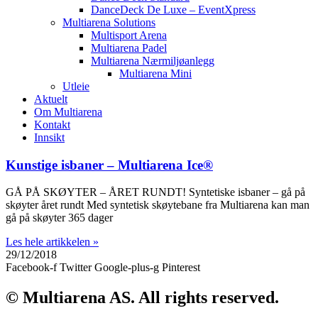
DanceDeck De Luxe – EventXpress
Multiarena Solutions
Multisport Arena
Multiarena Padel
Multiarena Nærmiljøanlegg
Multiarena Mini
Utleie
Aktuelt
Om Multiarena
Kontakt
Innsikt
Kunstige isbaner – Multiarena Ice®
GÅ PÅ SKØYTER – ÅRET RUNDT! Syntetiske isbaner – gå på
skøyter året rundt Med syntetisk skøytebane fra Multiarena kan man
gå på skøyter 365 dager
Les hele artikkelen »
29/12/2018
Facebook-f
Twitter
Google-plus-g
Pinterest
© Multiarena AS. All rights reserved.