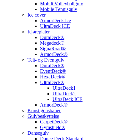
Mobilt Volleyballgulv
Mobile Tennisgulv
Ice cover
ArmorDeck Ice
UltraDeck ICE
Kjøreplater
DuraDeck®
Megadeck®
SignaRoad®
ArmorDeck®
Telt- og Eventgulv
DuraDeck®
EventDeck®
HexaDeck®
UltraDeck®
UltraDeck1
UltraDeck2
UltraDeck ICE
ArmorDeck®
Kunstige isbaner
Gulvbeskyttelse
CarpetDeck®
Gymshield®
Dansegulv
Dance Deck Standard