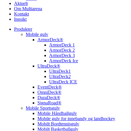
Aktuelt
Om Multiarena
Kontakt
Innsikt
Produkter
Mobile gulv
ArmorDeck®
ArmorDeck 1
ArmorDeck 2
ArmorDeck 3
ArmorDeck Ice
UltraDeck®
UltraDeck1
UltraDeck2
UltraDeck ICE
EventDeck®
OmniDeck®
DuraDeck®
SignaRoad®
Mobile Sportsgulv
Mobile Håndballgulv
Mobile gulv for innebandy og landhockey
Mobilt Bordtennisgulv
Mobilt Basketballgulv