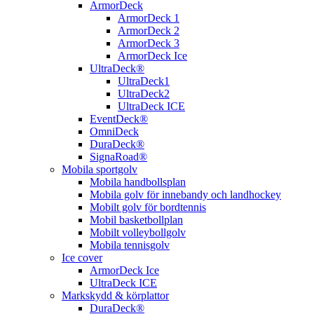
ArmorDeck
ArmorDeck 1
ArmorDeck 2
ArmorDeck 3
ArmorDeck Ice
UltraDeck®
UltraDeck1
UltraDeck2
UltraDeck ICE
EventDeck®
OmniDeck
DuraDeck®
SignaRoad®
Mobila sportgolv
Mobila handbollsplan
Mobila golv för innebandy och landhockey
Mobilt golv för bordtennis
Mobil basketbollplan
Mobilt volleybollgolv
Mobila tennisgolv
Ice cover
ArmorDeck Ice
UltraDeck ICE
Markskydd & körplattor
DuraDeck®