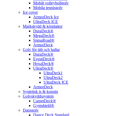
Mobilt volleybollgolv
Mobila tennisgolv
Ice cover
ArmorDeck Ice
UltraDeck ICE
Markskydd & körplattor
DuraDeck®
MegaDeck®
SignaRoad®
ArmorDeck
Golv för tält och hallar
DuraDeck®
EventDeck®
HexaDeck®
UltraDeck®
UltraDeck1
UltraDeck2
UltraDeck ICE
ArmorDeck
Syntetisk is & konstis
Golvskyddssystem
CarpetDeck®
Gymshield®
Dansgolv
Dance Deck Standard