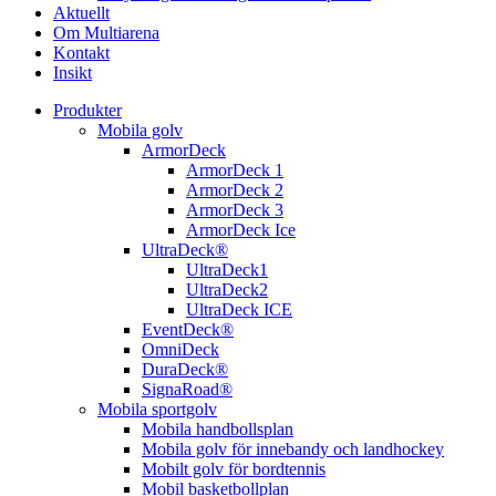
Aktuellt
Om Multiarena
Kontakt
Insikt
Produkter
Mobila golv
ArmorDeck
ArmorDeck 1
ArmorDeck 2
ArmorDeck 3
ArmorDeck Ice
UltraDeck®
UltraDeck1
UltraDeck2
UltraDeck ICE
EventDeck®
OmniDeck
DuraDeck®
SignaRoad®
Mobila sportgolv
Mobila handbollsplan
Mobila golv för innebandy och landhockey
Mobilt golv för bordtennis
Mobil basketbollplan