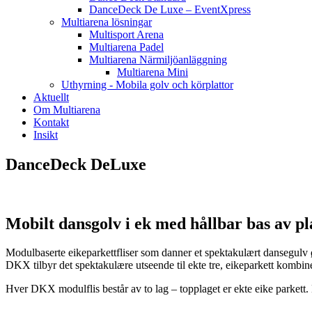
DanceDeck De Luxe – EventXpress
Multiarena lösningar
Multisport Arena
Multiarena Padel
Multiarena Närmiljöanläggning
Multiarena Mini
Uthyrning - Mobila golv och körplattor
Aktuellt
Om Multiarena
Kontakt
Insikt
DanceDeck DeLuxe
Mobilt dansgolv i ek med hållbar bas av pl
Modulbaserte eikeparkettfliser som danner et spektakulært dansegulv 
DKX tilbyr det spektakulære utseende til ekte tre, eikeparkett kombin
Hver DKX modulflis består av to lag – topplaget er ekte eike parke