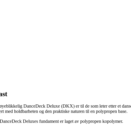
ast
øyeblikkelig DanceDeck Deluxe (DKX) er til de som leter etter et danse
ert med holdbarheten og den praktiske naturen til en polypropen base.
tt. DanceDeck Deluxes fundament er laget av polypropen kopolymer.