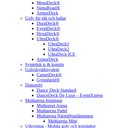
MegaDeck®
SignaRoad®
ArmorDeck
Golv för tält och hallar
DuraDeck®
EventDeck®
HexaDeck®
UltraDeck®
UltraDeck1
UltraDeck2
UltraDeck ICE
ArmorDeck
Syntetisk is & konstis
Golvskyddssystem
CarpetDeck®
Gymshield®
Dansgolv
Dance Deck Standard
DanceDeck De Luxe – EventXpress
Multiarena lösningar
Multisport Arena
Multiarena Padel
Multiarena Närmiljöanläggning
Multiarena Mini
Uthyrning - Mobila golv och körplattor