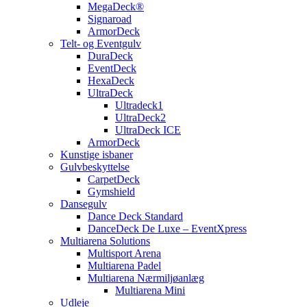
MegaDeck®
Signaroad
ArmorDeck
Telt- og Eventgulv
DuraDeck
EventDeck
HexaDeck
UltraDeck
Ultradeck1
UltraDeck2
UltraDeck ICE
ArmorDeck
Kunstige isbaner
Gulvbeskyttelse
CarpetDeck
Gymshield
Dansegulv
Dance Deck Standard
DanceDeck De Luxe – EventXpress
Multiarena Solutions
Multisport Arena
Multiarena Padel
Multiarena Nærmiljøanlæg
Multiarena Mini
Udleje