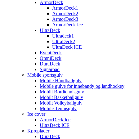
ArmorDeck
ArmorDeck1
ArmorDeck2
ArmorDeck3
ArmorDeck Ice
UltraDeck
Ultradeck1
UltraDeck2
UltraDeck ICE
EventDeck
OmniDeck
DuraDeck
Signaroad
Mobile sportsgulv
Mobile Håndballgulv
Mobile gulve for innebandy og landhockey
Mobilt Bordtennisgulv
Mobilt Basketballgulv
Mobilt Volleyballgulv
Mobile Tennisgulv
Ice cover
ArmorDeck Ice
UltraDeck ICE
Køreplader
DuraDeck