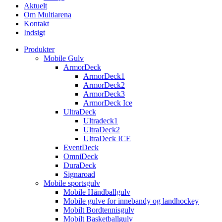
Aktuelt
Om Multiarena
Kontakt
Indsigt
Produkter
Mobile Gulv
ArmorDeck
ArmorDeck1
ArmorDeck2
ArmorDeck3
ArmorDeck Ice
UltraDeck
Ultradeck1
UltraDeck2
UltraDeck ICE
EventDeck
OmniDeck
DuraDeck
Signaroad
Mobile sportsgulv
Mobile Håndballgulv
Mobile gulve for innebandy og landhockey
Mobilt Bordtennisgulv
Mobilt Basketballgulv