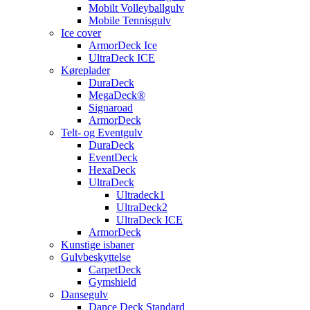
Mobilt Volleyballgulv
Mobile Tennisgulv
Ice cover
ArmorDeck Ice
UltraDeck ICE
Køreplader
DuraDeck
MegaDeck®
Signaroad
ArmorDeck
Telt- og Eventgulv
DuraDeck
EventDeck
HexaDeck
UltraDeck
Ultradeck1
UltraDeck2
UltraDeck ICE
ArmorDeck
Kunstige isbaner
Gulvbeskyttelse
CarpetDeck
Gymshield
Dansegulv
Dance Deck Standard