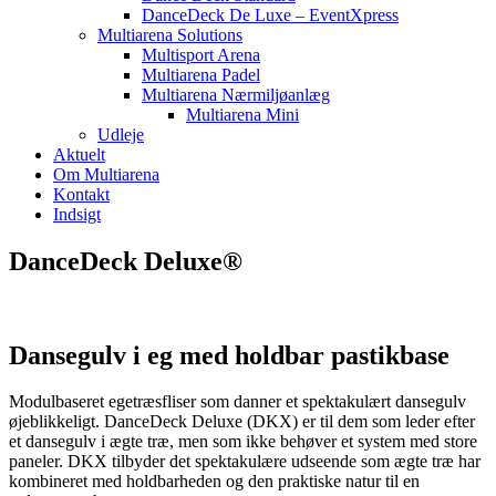
DanceDeck De Luxe – EventXpress
Multiarena Solutions
Multisport Arena
Multiarena Padel
Multiarena Nærmiljøanlæg
Multiarena Mini
Udleje
Aktuelt
Om Multiarena
Kontakt
Indsigt
DanceDeck Deluxe®
Dansegulv i eg med holdbar pastikbase
Modulbaseret egetræsfliser som danner et spektakulært dansegulv
øjeblikkeligt. DanceDeck Deluxe (DKX) er til dem som leder efter
et dansegulv i ægte træ, men som ikke behøver et system med store
paneler. DKX tilbyder det spektakulære udseende som ægte træ har
kombineret med holdbarheden og den praktiske natur til en