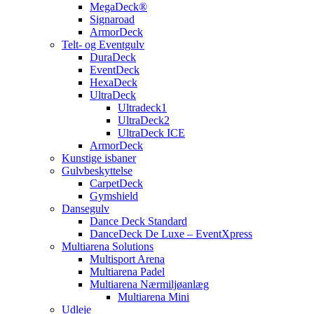
MegaDeck®
Signaroad
ArmorDeck
Telt- og Eventgulv
DuraDeck
EventDeck
HexaDeck
UltraDeck
Ultradeck1
UltraDeck2
UltraDeck ICE
ArmorDeck
Kunstige isbaner
Gulvbeskyttelse
CarpetDeck
Gymshield
Dansegulv
Dance Deck Standard
DanceDeck De Luxe – EventXpress
Multiarena Solutions
Multisport Arena
Multiarena Padel
Multiarena Nærmiljøanlæg
Multiarena Mini
Udleje