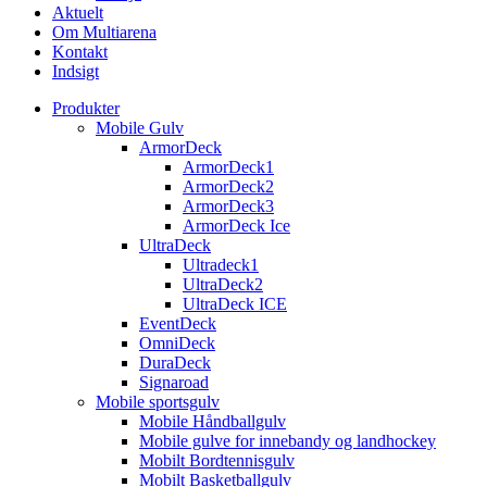
Aktuelt
Om Multiarena
Kontakt
Indsigt
Produkter
Mobile Gulv
ArmorDeck
ArmorDeck1
ArmorDeck2
ArmorDeck3
ArmorDeck Ice
UltraDeck
Ultradeck1
UltraDeck2
UltraDeck ICE
EventDeck
OmniDeck
DuraDeck
Signaroad
Mobile sportsgulv
Mobile Håndballgulv
Mobile gulve for innebandy og landhockey
Mobilt Bordtennisgulv
Mobilt Basketballgulv