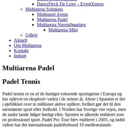
DanceDeck De Luxe – EventXpress
Multiarena Solutions
Multisport Arena
Multiarena Padel
Multiarena Nærmiljøanlæg
Multiarena Mini
Udleje
Aktuelt
Om Multiarena
Kontakt
Indsigt
Multiarena Padel
Padel Tennis
Padel tennis er en af de hurtigst voksende sportsgrene i Europa og
har oplevet en eksplosiv vækst i de senere år. Alene i Spanien er der
i øjeblikket over to millioner aktive spillere, hvilket gør det til den
næststørste sport efter fodbold. I Norden har Sverige vist vejen, men
de andre lande følger hurtigt efter. Sporten er allerede etableret som
en professionel sport. Padel Pro Tour blev etableret i 2005, og indtil
videre har det internationale padelforbund 19 medlemslande.