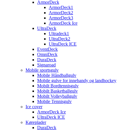
ArmorDeck
ArmorDeck1
ArmorDeck2
ArmorDeck3
ArmorDeck Ice
UltraDeck
Ultradeck1
UltraDeck2
UltraDeck ICE
EventDeck
OmniDeck
DuraDeck
Signaroad
Mobile sportsgulv
Mobile Håndballgulv
Mobile gulve for innebandy og landhockey
Mobilt Bordtennisgulv
Mobilt Basketballgulv
Mobilt Volleyballgulv
Mobile Tennisgulv
Ice cover
ArmorDeck Ice
UltraDeck ICE
Køreplader
DuraDeck