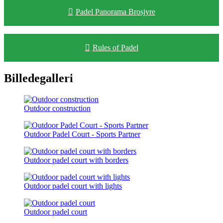
Padel Panorama Brosjyre
Rules of Padel
Billedegalleri
Outdoor construction
Outdoor Padel Court - Sports Partner
Outdoor padel court with borders
Outdoor padel court with lights
Outdoor padel court