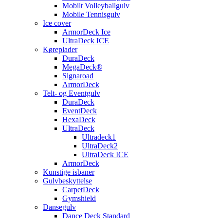
Mobilt Volleyballgulv
Mobile Tennisgulv
Ice cover
ArmorDeck Ice
UltraDeck ICE
Køreplader
DuraDeck
MegaDeck®
Signaroad
ArmorDeck
Telt- og Eventgulv
DuraDeck
EventDeck
HexaDeck
UltraDeck
Ultradeck1
UltraDeck2
UltraDeck ICE
ArmorDeck
Kunstige isbaner
Gulvbeskyttelse
CarpetDeck
Gymshield
Dansegulv
Dance Deck Standard