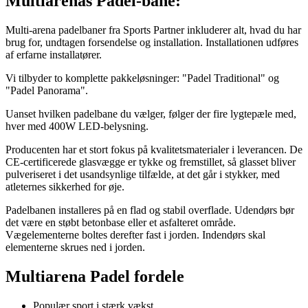
Multiarenas Padel-bane:
Multi-arena padelbaner fra Sports Partner inkluderer alt, hvad du har
brug for, undtagen forsendelse og installation. Installationen udføres
af erfarne installatører.
Vi tilbyder to komplette pakkeløsninger: "Padel Traditional" og
"Padel Panorama".
Uanset hvilken padelbane du vælger, følger der fire lygtepæle med,
hver med 400W LED-belysning.
Producenten har et stort fokus på kvalitetsmaterialer i leverancen. De
CE-certificerede glasvægge er tykke og fremstillet, så glasset bliver
pulveriseret i det usandsynlige tilfælde, at det går i stykker, med
atleternes sikkerhed for øje.
Padelbanen installeres på en flad og stabil overflade. Udendørs bør
det være en støbt betonbase eller et asfalteret område.
Vægelementerne boltes derefter fast i jorden. Indendørs skal
elementerne skrues ned i jorden.
Multiarena Padel fordele
Populær sport i stærk vækst