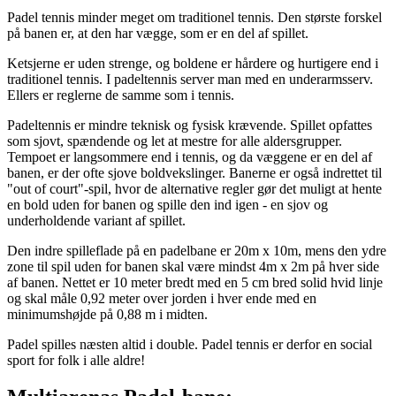
Padel tennis minder meget om traditionel tennis. Den største forskel
på banen er, at den har vægge, som er en del af spillet.
Ketsjerne er uden strenge, og boldene er hårdere og hurtigere end i
traditionel tennis. I padeltennis server man med en underarmsserv.
Ellers er reglerne de samme som i tennis.
Padeltennis er mindre teknisk og fysisk krævende. Spillet opfattes
som sjovt, spændende og let at mestre for alle aldersgrupper.
Tempoet er langsommere end i tennis, og da væggene er en del af
banen, er der ofte sjove boldvekslinger. Banerne er også indrettet til
"out of court"-spil, hvor de alternative regler gør det muligt at hente
en bold uden for banen og spille den ind igen - en sjov og
underholdende variant af spillet.
Den indre spilleflade på en padelbane er 20m x 10m, mens den ydre
zone til spil uden for banen skal være mindst 4m x 2m på hver side
af banen. Nettet er 10 meter bredt med en 5 cm bred solid hvid linje
og skal måle 0,92 meter over jorden i hver ende med en
minimumshøjde på 0,88 m i midten.
Padel spilles næsten altid i double. Padel tennis er derfor en social
sport for folk i alle aldre!