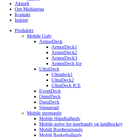
Aktuelt
Om Multiarena
Kontakt
Indsigt
Produkter
Mobile Gulv
ArmorDeck
ArmorDeck1
ArmorDeck2
ArmorDeck3
ArmorDeck Ice
UltraDeck
Ultradeck1
UltraDeck2
UltraDeck ICE
EventDeck
OmniDeck
DuraDeck
Signaroad
Mobile sportsgulv
Mobile Håndballgulv
Mobile gulve for innebandy og landhockey
Mobilt Bordtennisgulv
Mobilt Basketballgulv