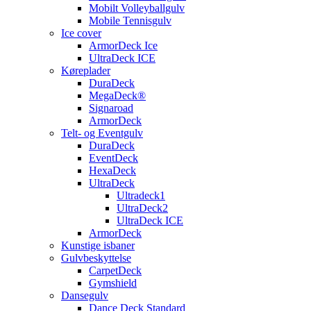
Mobilt Volleyballgulv
Mobile Tennisgulv
Ice cover
ArmorDeck Ice
UltraDeck ICE
Køreplader
DuraDeck
MegaDeck®
Signaroad
ArmorDeck
Telt- og Eventgulv
DuraDeck
EventDeck
HexaDeck
UltraDeck
Ultradeck1
UltraDeck2
UltraDeck ICE
ArmorDeck
Kunstige isbaner
Gulvbeskyttelse
CarpetDeck
Gymshield
Dansegulv
Dance Deck Standard