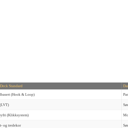
Deck Standard
Da
basert (Hook & Loop)
Pa
 (LVT)
Søm
yfri (Klikksystem)
Mo
t- og tredekor
Sø