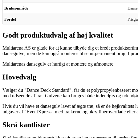
Bruksområde
Danses
Fordel
Prisgu
Godt produktudvalg af høj kvalitet
Multiarena AS er glade for at kunne tilbyde dig et bredt produktsortim
dansegulve, men de kan også monteres til semi-permanent brug. I prod
Multiarenas dansegulv er hurtigt at montere og afmontere.
Hovedvalg
Vælger du "Dance Deck Standard", får du et polypropylenbaseret mobil
med udseende af træ. Gulvene kan bruges både indendørs og udendø
Hvis du vil have et dansegulv lavet af ægte træ, så er de højkvalite
udgaver af "EventXpress" med trækerne og akrylfiberoverflade eller de
Skrå kantlister
Skrå kantlister og hjørnestykker giver en jævn overgang til jorden for