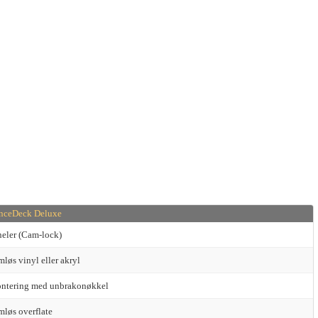
nceDeck Deluxe
neler (Cam-lock)
løs vinyl eller akryl
ntering med unbrakonøkkel
mløs overflate