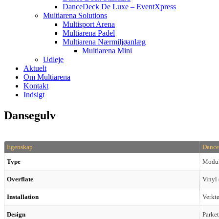
DanceDeck De Luxe – EventXpress
Multiarena Solutions
Multisport Arena
Multiarena Padel
Multiarena Nærmiljøanlæg
Multiarena Mini
Udleje
Aktuelt
Om Multiarena
Kontakt
Indsigt
Dansegulv
Egenskap
Dance
Type
Modul
Overflate
Vinyl
Installation
Verktø
Design
Parket