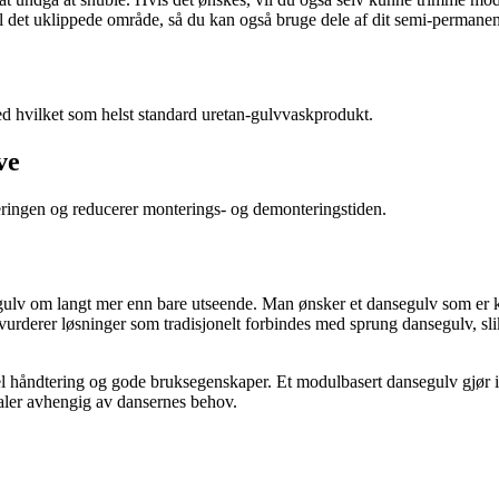
 til det uklippede område, så du kan også bruge dele af dit semi-perman
 hvilket som helst standard uretan-gulvvaskprodukt.
ve
dteringen og reducerer monterings- og demonteringstiden.
ulv om langt mer enn bare utseende. Man ønsker et dansegulv som er ko
vurderer løsninger som tradisjonelt forbindes med sprung dansegulv, s
l håndtering og gode bruksegenskaper. Et modulbasert dansegulv gjør in
ialer avhengig av dansernes behov.