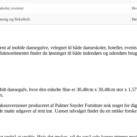
koler, eventer
Hot
nstig og fleksibelt
Høy
ent af mobile dansegulve, velegnet til både danseskoler, hoteller, event
uktsortimentet finder du løsninger til både indendørs og udendørs bru
t dansegulv, hvor den enkelte flise er 30,48cm x 30,48cm stor x 1,575
rs.
ts luksusversioner produceret af Palmer Snyder Furniture nok noget for
 matte udgaver af rent træ. Uanset udvalget finder du en række forskell
 at undgå at snuble. Hvis det ønskes, vil du også selv kunne trimme modu