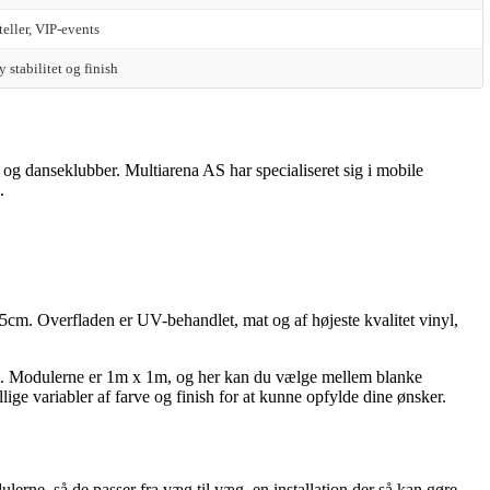
eller, VIP-events
 stabilitet og finish
s og danseklubber. Multiarena AS har specialiseret sig i mobile
g.
cm. Overfladen er UV-behandlet, mat og af højeste kvalitet vinyl,
 dig. Modulerne er 1m x 1m, og her kan du vælge mellem blanke
ige variabler af farve og finish for at kunne opfylde dine ønsker.
lerne, så de passer fra væg til væg, en installation der så kan gøre