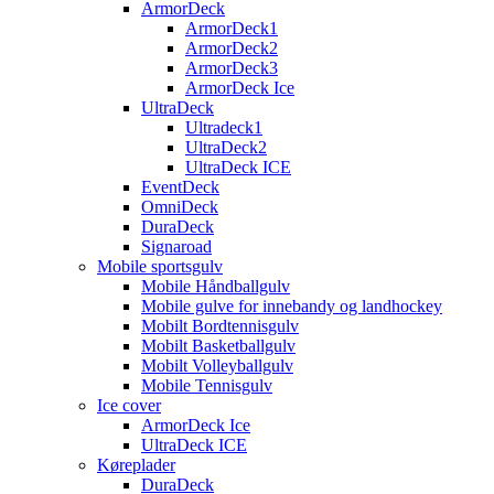
ArmorDeck
ArmorDeck1
ArmorDeck2
ArmorDeck3
ArmorDeck Ice
UltraDeck
Ultradeck1
UltraDeck2
UltraDeck ICE
EventDeck
OmniDeck
DuraDeck
Signaroad
Mobile sportsgulv
Mobile Håndballgulv
Mobile gulve for innebandy og landhockey
Mobilt Bordtennisgulv
Mobilt Basketballgulv
Mobilt Volleyballgulv
Mobile Tennisgulv
Ice cover
ArmorDeck Ice
UltraDeck ICE
Køreplader
DuraDeck