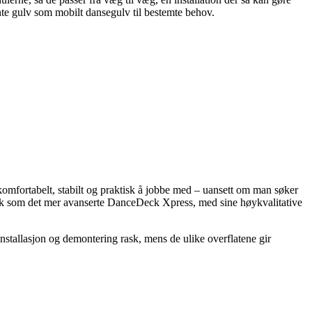
ente gulv som mobilt dansegulv til bestemte behov.
mfortabelt, stabilt og praktisk å jobbe med – uansett om man søker
lik som det mer avanserte DanceDeck Xpress, med sine høykvalitative
stallasjon og demontering rask, mens de ulike overflatene gir