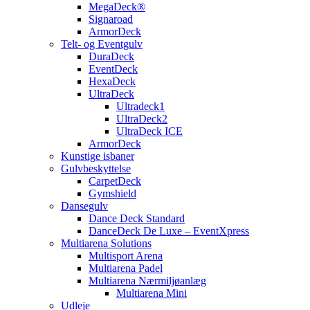
MegaDeck®
Signaroad
ArmorDeck
Telt- og Eventgulv
DuraDeck
EventDeck
HexaDeck
UltraDeck
Ultradeck1
UltraDeck2
UltraDeck ICE
ArmorDeck
Kunstige isbaner
Gulvbeskyttelse
CarpetDeck
Gymshield
Dansegulv
Dance Deck Standard
DanceDeck De Luxe – EventXpress
Multiarena Solutions
Multisport Arena
Multiarena Padel
Multiarena Nærmiljøanlæg
Multiarena Mini
Udleje