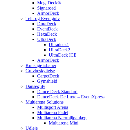
MegaDeck®
Signaroad
ArmorDeck
Telt- og Eventgulv
DuraDeck
EventDeck
HexaDeck
UltraDeck
Ultradeck1
UltraDeck2
UltraDeck ICE
ArmorDeck
Kunstige isbaner
Gulvbeskyttelse
CarpetDeck
Gymshield
Dansegulv
Dance Deck Standard
DanceDeck De Luxe – EventXpress
Multiarena Solutions
Multisport Arena
Multiarena Padel
Multiarena Nærmiljøanlæg
Multiarena Mini
Udleje