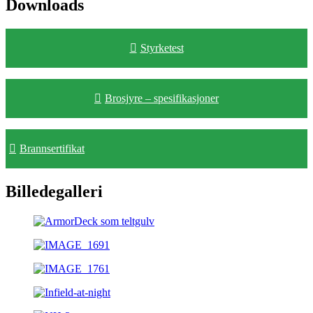
Downloads
Styrketest
Brosjyre – spesifikasjoner
Brannsertifikat
Billedegalleri