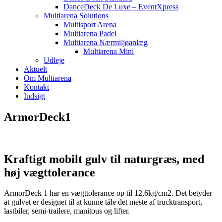
DanceDeck De Luxe – EventXpress
Multiarena Solutions
Multisport Arena
Multiarena Padel
Multiarena Nærmiljøanlæg
Multiarena Mini
Udleje
Aktuelt
Om Multiarena
Kontakt
Indsigt
ArmorDeck1
Kraftigt mobilt gulv til naturgræs, med
høj vægttolerance
ArmorDeck 1 har en vægttolerance op til 12,6kg/cm2. Det betyder
at gulvet er designet til at kunne tåle det meste af trucktransport,
lastbiler, semi-trailere, manitous og lifter.