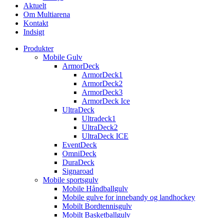
Aktuelt
Om Multiarena
Kontakt
Indsigt
Produkter
Mobile Gulv
ArmorDeck
ArmorDeck1
ArmorDeck2
ArmorDeck3
ArmorDeck Ice
UltraDeck
Ultradeck1
UltraDeck2
UltraDeck ICE
EventDeck
OmniDeck
DuraDeck
Signaroad
Mobile sportsgulv
Mobile Håndballgulv
Mobile gulve for innebandy og landhockey
Mobilt Bordtennisgulv
Mobilt Basketballgulv