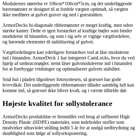
Modulernes størrelse er 106cm*106cm*5cm, og det underliggende
bæremønster er designet til at fordele vægten optimalt, så vægten
ikke medfører at gulvet graver sig ned i græsmåtten.
ArmorDecks bi-diagonale ribbemønster er meget kraftig, men uden
stærke kanter. Dette er igen forstærket af kraftige bøjler som binder
modulerne til hinanden, og som i sig selv er vigtige vægtfordelere,
og bærende elementer til stabilisering af gulvet.
Vægtfordelingen kan yderligere forstærkes ved at låse modulerne
ind i hinanden. ArmorDeck 1 har integreret CamLocks, hvor du ved
hjælp af umbraconøgler, nemt låser gulvmoduleerne ind i hinanden
for at forebygge vridninger og optimaliserer gulvets stabilitet.
Små hul i pladen tilgodeser fotosyntesen, så græsset har gode
levevilkår. Det underliggende ribbemønster tillader samtidig luft kan
komme ind, så græsset ikke bliver kvalt, og i værste tilfælde dør.
Højeste kvalitet for sollystolerance
ArmorDecks produktline er fremstillet ved brug af raffineret High
Density Plastic (HDPE) materialer, som indeholder stoffer som
modvirker ultraviolet stråling indtil 5 år for at undgå nedbrydning og
skrøblighed som følge af sollyseksponering.