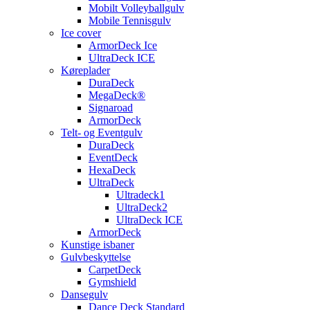
Mobilt Volleyballgulv
Mobile Tennisgulv
Ice cover
ArmorDeck Ice
UltraDeck ICE
Køreplader
DuraDeck
MegaDeck®
Signaroad
ArmorDeck
Telt- og Eventgulv
DuraDeck
EventDeck
HexaDeck
UltraDeck
Ultradeck1
UltraDeck2
UltraDeck ICE
ArmorDeck
Kunstige isbaner
Gulvbeskyttelse
CarpetDeck
Gymshield
Dansegulv
Dance Deck Standard