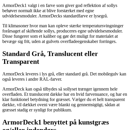
ArmorDeck1 valgt i en farve som giver god reflektion af sollys
behøver normalt ikke at blive forstærket med egne
udvidelsesmoduler. ArmorDecks standardfarve er lysegrå.
Til klimasoner hvor man kan opleve stærke temperatursvingninger
forårsaget af skiftende sollys, produceres egne udvidelsesmoduler.
Disse fungerer som et kaliber og gør det muligt for materialet at
bevæge sig frit, uden at gulvets overfladeegenskaber forringes.
Standard Grå, Translucent eller
Transparent
ArmorDeck leveres i lys grå, eller standard grå. Det mobilegulv kan
også leveres i andre RAL-farver.
ArmorDeck kan også tilbydes så sollyset trænger igennem hele
overfladen. Et translucent dække har en hvid farvenuance, og har en
klar funktionel betydning for græsset. Vælger du et helt transparent
dække, vil dækket oveni være blankt og gennemsigtigt, sådan at
græsset stadig er synligt for publikum.
ArmorDeck1 benyttet på kunstgræs
og/eller indendørs