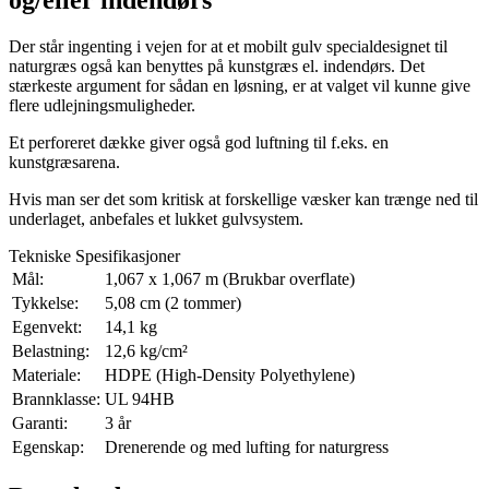
Der står ingenting i vejen for at et mobilt gulv specialdesignet til
naturgræs også kan benyttes på kunstgræs el. indendørs. Det
stærkeste argument for sådan en løsning, er at valget vil kunne give
flere udlejningsmuligheder.
Et perforeret dække giver også god luftning til f.eks. en
kunstgræsarena.
Hvis man ser det som kritisk at forskellige væsker kan trænge ned til
underlaget, anbefales et lukket gulvsystem.
Tekniske Spesifikasjoner
Mål:
1,067 x 1,067 m (Brukbar overflate)
Tykkelse:
5,08 cm (2 tommer)
Egenvekt:
14,1 kg
Belastning:
12,6 kg/cm²
Materiale:
HDPE (High-Density Polyethylene)
Brannklasse:
UL 94HB
Garanti:
3 år
Egenskap:
Drenerende og med lufting for naturgress