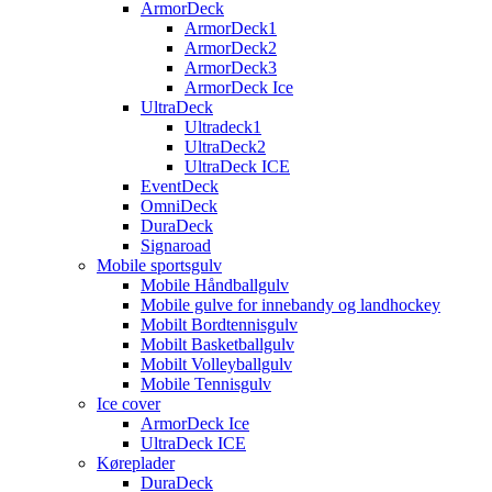
ArmorDeck
ArmorDeck1
ArmorDeck2
ArmorDeck3
ArmorDeck Ice
UltraDeck
Ultradeck1
UltraDeck2
UltraDeck ICE
EventDeck
OmniDeck
DuraDeck
Signaroad
Mobile sportsgulv
Mobile Håndballgulv
Mobile gulve for innebandy og landhockey
Mobilt Bordtennisgulv
Mobilt Basketballgulv
Mobilt Volleyballgulv
Mobile Tennisgulv
Ice cover
ArmorDeck Ice
UltraDeck ICE
Køreplader
DuraDeck