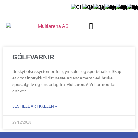
UM MULTIARENA
HAFA SAMBAND
GÓLFVARNIR
Beskyttelsessystemer for gymsaler og sportshaller Skap
et godt inntrykk til ditt neste arrangement ved bruke
spesialgulv og underlag fra Multiarena! Vi har noe for
enhver
LES HELE ARTIKKELEN »
29/12/2018