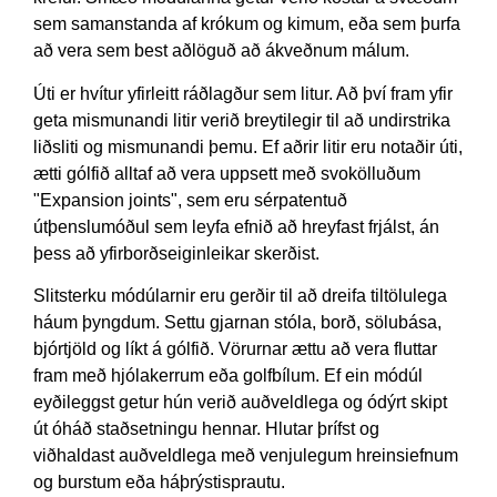
sem samanstanda af krókum og kimum, eða sem þurfa
að vera sem best aðlöguð að ákveðnum málum.
Úti er hvítur yfirleitt ráðlagður sem litur. Að því fram yfir
geta mismunandi litir verið breytilegir til að undirstrika
liðsliti og mismunandi þemu. Ef aðrir litir eru notaðir úti,
ætti gólfið alltaf að vera uppsett með svokölluðum
"Expansion joints", sem eru sérpatentuð
útþenslumóðul sem leyfa efnið að hreyfast frjálst, án
þess að yfirborðseiginleikar skerðist.
Slitsterku módúlarnir eru gerðir til að dreifa tiltölulega
háum þyngdum. Settu gjarnan stóla, borð, sölubása,
bjórtjöld og líkt á gólfið. Vörurnar ættu að vera fluttar
fram með hjólakerrum eða golfbílum. Ef ein módúl
eyðileggst getur hún verið auðveldlega og ódýrt skipt
út óháð staðsetningu hennar. Hlutar þrífst og
viðhaldast auðveldlega með venjulegum hreinsiefnum
og burstum eða háþrýstisprautu.