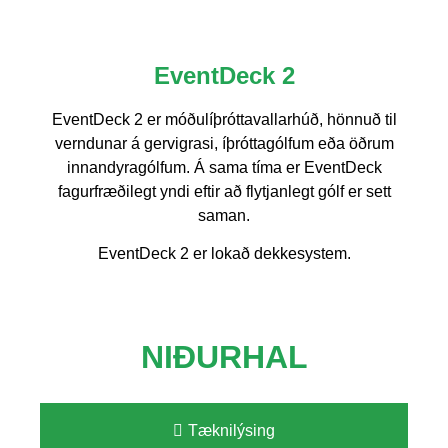
EventDeck 2
EventDeck 2 er móðulíþróttavallarhúð, hönnuð til
verndunar á gervigrasi, íþróttagólfum eða öðrum
innandyragólfum. Á sama tíma er EventDeck
fagurfræðilegt yndi eftir að flytjanlegt gólf er sett
saman.
EventDeck 2 er lokað dekkesystem.
NIÐURHAL
Tæknilýsing