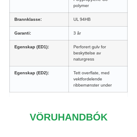
polymer
Brannklasse:
UL 94HB
Garanti:
3 år
Egenskap (ED1):
Perforert gulv for
beskyttelse av
naturgress
Egenskap (ED2):
Tett overflate, med
vektfordelende
ribbemønster under
VÖRUHANDBÓK