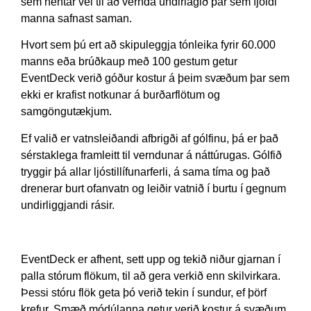
sem hentar vel til að vernda undirlagið þar sem fjöldi
manna safnast saman.
Hvort sem þú ert að skipuleggja tónleika fyrir 60.000
manns eða brúðkaup með 100 gestum getur
EventDeck verið góður kostur á þeim svæðum þar sem
ekki er krafist notkunar á burðarflötum og
samgöngutækjum.
Ef valið er vatnsleiðandi afbrigði af gólfinu, þá er það
sérstaklega framleitt til verndunar á náttúrugas. Gólfið
tryggir þá allar ljóstillífunarferli, á sama tíma og það
drenerar burt ofanvatn og leiðir vatnið í burtu í gegnum
undirliggjandi rásir.
EventDeck er afhent, sett upp og tekið niður gjarnan í
palla stórum flökum, til að gera verkið enn skilvirkara.
Þessi stóru flök geta þó verið tekin í sundur, ef þörf
krefur. Smæð módúlanna getur verið kostur á svæðum