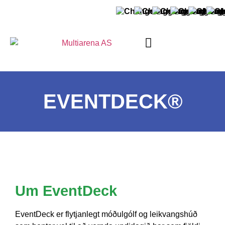
UM MULTIARENA
HAFA SAMBAND
EVENTDECK®
Um EventDeck
EventDeck er flytjanlegt móðulgólf og leikvangshúð