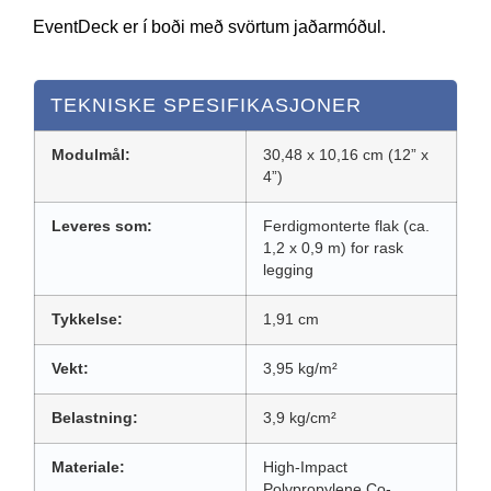
EventDeck er í boði með svörtum jaðarmóðul.
TEKNISKE SPESIFIKASJONER
Modulmål:
30,48 x 10,16 cm (12” x
4”)
Leveres som:
Ferdigmonterte flak (ca.
1,2 x 0,9 m) for rask
legging
Tykkelse:
1,91 cm
Vekt:
3,95 kg/m²
Belastning:
3,9 kg/cm²
Materiale:
High-Impact
Polypropylene Co-