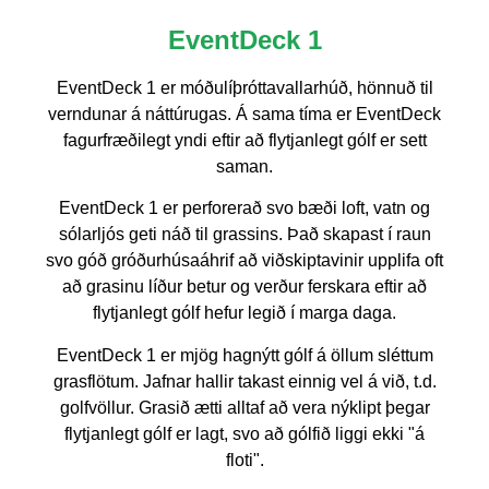
EventDeck 1
EventDeck 1 er móðulíþróttavallarhúð, hönnuð til
verndunar á náttúrugas. Á sama tíma er EventDeck
fagurfræðilegt yndi eftir að flytjanlegt gólf er sett
saman.
EventDeck 1 er perforerað svo bæði loft, vatn og
sólarljós geti náð til grassins. Það skapast í raun
svo góð gróðurhúsaáhrif að viðskiptavinir upplifa oft
að grasinu líður betur og verður ferskara eftir að
flytjanlegt gólf hefur legið í marga daga.
EventDeck 1 er mjög hagnýtt gólf á öllum sléttum
grasflötum. Jafnar hallir takast einnig vel á við, t.d.
golfvöllur. Grasið ætti alltaf að vera nýklipt þegar
flytjanlegt gólf er lagt, svo að gólfið liggi ekki "á
floti".