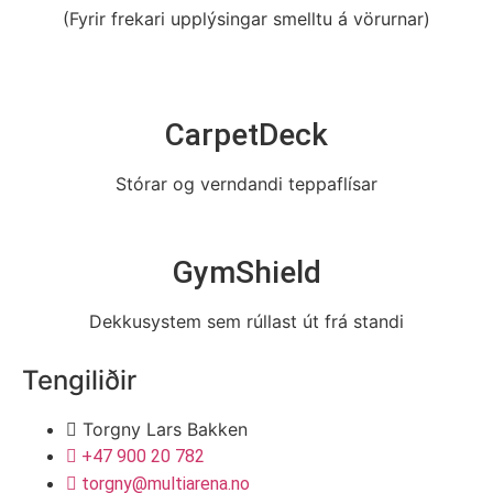
(Fyrir frekari upplýsingar smelltu á vörurnar)
CarpetDeck
Stórar og verndandi teppaflísar
GymShield
Dekkusystem sem rúllast út frá standi
Tengiliðir
Torgny Lars Bakken
+47 900 20 782
torgny@multiarena.no