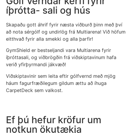
Gólf verndar kerfi fyrir
íþrótta- sali og hús
Skapaðu gott áhrif fyrir næsta viðburð þinn með því
að nota sérgólf og undirlög frá Multiarena! Við höfum
eitthvað fyrir alla smekki og alla þarfir!
GymShield er bestseljandi vara Multiarena fyrir
íþróttasali, og viðbrögðin frá viðskiptavinum hafa
verið yfirþyrmandi jákvæð!
Viðskiptavinir sem leita eftir gólfvernd með mjög
háum fagurfræðilegum gildum ættu að íhuga
CarpetDeck sem valkost.
Ef þú hefur kröfur um
notkun ökutækja