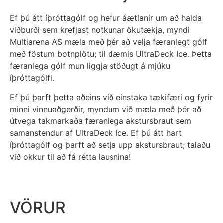
Ef þú átt íþróttagólf og hefur áætlanir um að halda
viðburði sem krefjast notkunar ökutækja, myndi
Multiarena AS mæla með þér að velja færanlegt gólf
með föstum botnplötu; til dæmis UltraDeck Ice. Þetta
færanlega gólf mun liggja stöðugt á mjúku
íþróttagólfi.
Ef þú þarft þetta aðeins við einstaka tækifæri og fyrir
minni vinnuaðgerðir, myndum við mæla með þér að
útvega takmarkaða færanlega akstursbraut sem
samanstendur af UltraDeck Ice. Ef þú átt hart
íþróttagólf og þarft að setja upp akstursbraut; talaðu
við okkur til að fá rétta lausnina!
VÖRUR