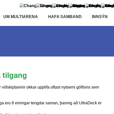
UM MULTIARENA
HAFA SAMBAND
INNSÝN
a tilgang
iðskiptavinir okkar upplifa oftast nytsemi gólfsins sem
ga eru 6 einingar tengdar saman, þannig að UltraDeck er
.