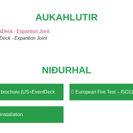
AUKAHLUTIR
Deck - Expantion Joint
NIÐURHAL
k brochure (US=EventDeck
European Fire Test – ISO
installation