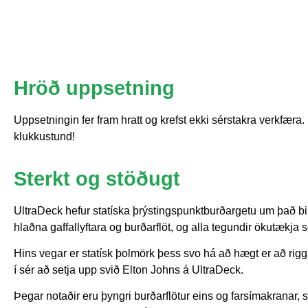
Hröð uppsetning
Uppsetningin fer fram hratt og krefst ekki sérstakra verkfæra. 
klukkustund!
Sterkt og stöðugt
UltraDeck hefur statíska þrýstingspunktburðargetu um það bil 1
hlaðna gaffallyftara og burðarflöt, og alla tegundir ökutækj
Hins vegar er statísk þolmörk þess svo há að hægt er að rigga
í sér að setja upp svið Elton Johns á UltraDeck.
Þegar notaðir eru þyngri burðarflötur eins og farsímakranar, se