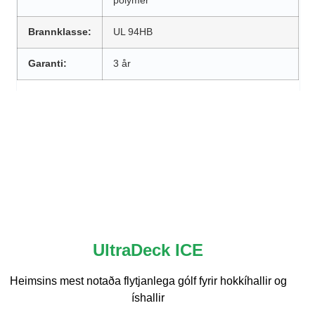
polymer
Brannklasse:
UL 94HB
Garanti:
3 år
UltraDeck ICE
Heimsins mest notaða flytjanlega gólf fyrir hokkíhallir og
íshallir