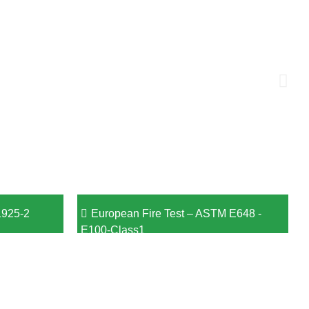
11925-2
European Fire Test – ASTM E648 -
E100-Class1