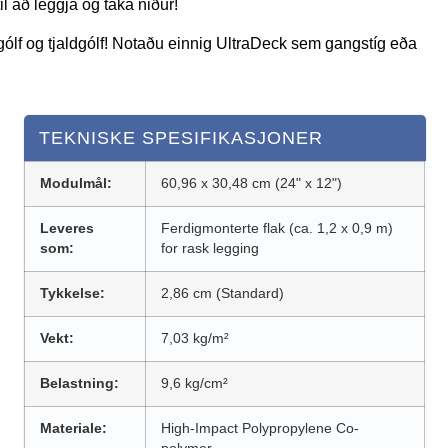
il að leggja og taka niður!
gsgólf og tjaldgólf! Notaðu einnig UltraDeck sem gangstíg eða
TEKNISKE SPESIFIKASJONER
Modulmål:
60,96 x 30,48 cm (24" x 12")
Leveres
Ferdigmonterte flak (ca. 1,2 x 0,9 m)
som:
for rask legging
Tykkelse:
2,86 cm (Standard)
Vekt:
7,03 kg/m²
Belastning:
9,6 kg/cm²
Materiale:
High-Impact Polypropylene Co-