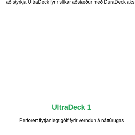
að styrkja UltraDeck fyrir slíkar aðstæður með DuraDeck ak
UltraDeck 1
Perforert flytjanlegt gólf fyrir verndun á náttúrugas