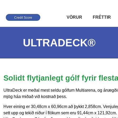
VÖRUR
FRÉTTIR
Credit Score
ULTRADECK®
Solidt flytjanlegt gólf fyrir flest
UltraDeck er meðal mest seldu gólfum Multiarena, og ánægðir v
mjög háa miðað við kostnað þess.
Hver eining er 30,48cm x 60,96cm að þykkt 2,858cm. Venjule
sett upp og tekið niður í flökum sem eru 91,44cm x 121,92cm