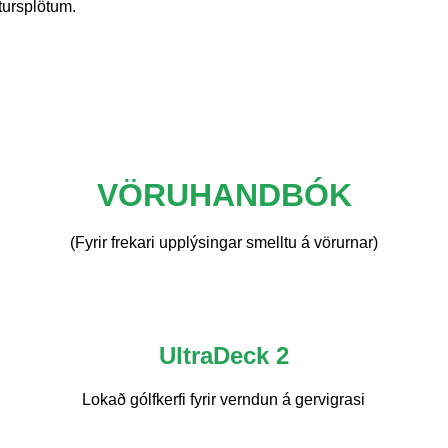
stursplötum.
VÖRUHANDBÓK
(Fyrir frekari upplýsingar smelltu á vörurnar)
UltraDeck 2
Lokað gólfkerfi fyrir verndun á gervigrasi