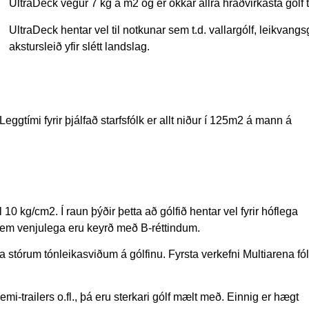
UltraDeck vegur 7 kg á m2 og er okkar allra hraðvirkasta gólf t
UltraDeck hentar vel til notkunar sem t.d. vallargólf, leikvan
akstursleið yfir slétt landslag.
Leggtími fyrir þjálfað starfsfólk er allt niður í 125m2 á mann á
0 kg/cm2. Í raun þýðir þetta að gólfið hentar vel fyrir hóflega
a sem venjulega eru keyrð með B-réttindum.
 stórum tónleikasviðum á gólfinu. Fyrsta verkefni Multiarena fól
mi-trailers o.fl., þá eru sterkari gólf mælt með. Einnig er hægt