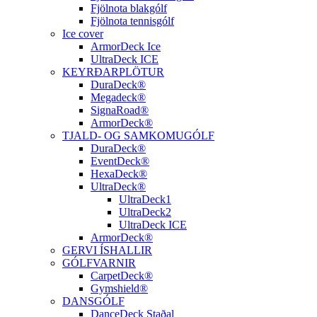
Fjölnota blakgólf
Fjölnota tennisgólf
Ice cover
ArmorDeck Ice
UltraDeck ICE
KEYRÐARPLÖTUR
DuraDeck®
Megadeck®
SignaRoad®
ArmorDeck®
TJALD- OG SAMKOMUGÓLF
DuraDeck®
EventDeck®
HexaDeck®
UltraDeck®
UltraDeck1
UltraDeck2
UltraDeck ICE
ArmorDeck®
GERVI ÍSHALLIR
GÓLFVARNIR
CarpetDeck®
Gymshield®
DANSGÓLF
DanceDeck Staðal