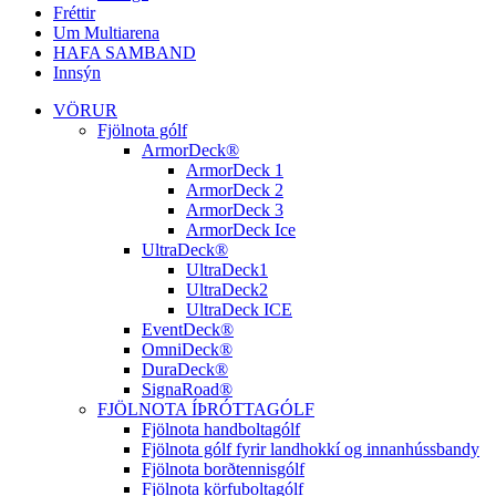
Fréttir
Um Multiarena
HAFA SAMBAND
Innsýn
VÖRUR
Fjölnota gólf
ArmorDeck®
ArmorDeck 1
ArmorDeck 2
ArmorDeck 3
ArmorDeck Ice
UltraDeck®
UltraDeck1
UltraDeck2
UltraDeck ICE
EventDeck®
OmniDeck®
DuraDeck®
SignaRoad®
FJÖLNOTA ÍÞRÓTTAGÓLF
Fjölnota handboltagólf
Fjölnota gólf fyrir landhokkí og innanhússbandy
Fjölnota borðtennisgólf
Fjölnota körfuboltagólf