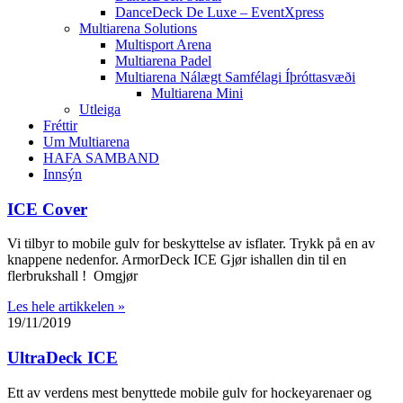
DanceDeck De Luxe – EventXpress
Multiarena Solutions
Multisport Arena
Multiarena Padel
Multiarena Nálægt Samfélagi Íþróttasvæði
Multiarena Mini
Utleiga
Fréttir
Um Multiarena
HAFA SAMBAND
Innsýn
ICE Cover
Vi tilbyr to mobile gulv for beskyttelse av isflater. Trykk på en av
knappene nedenfor. ArmorDeck ICE Gjør ishallen din til en
flerbrukshall ! Omgjør
Les hele artikkelen »
19/11/2019
UltraDeck ICE
Ett av verdens mest benyttede mobile gulv for hockeyarenaer og