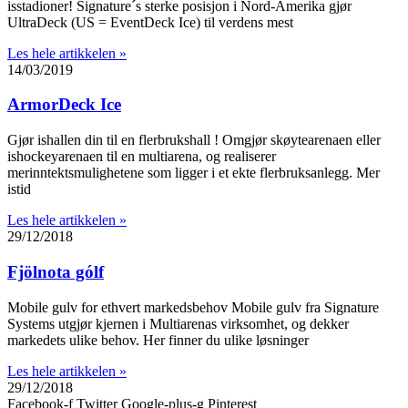
isstadioner! Signature´s sterke posisjon i Nord-Amerika gjør
UltraDeck (US = EventDeck Ice) til verdens mest
Les hele artikkelen »
14/03/2019
ArmorDeck Ice
Gjør ishallen din til en flerbrukshall ! Omgjør skøytearenaen eller
ishockeyarenaen til en multiarena, og realiserer
merinntektsmulighetene som ligger i et ekte flerbruksanlegg. Mer
istid
Les hele artikkelen »
29/12/2018
Fjölnota gólf
Mobile gulv for ethvert markedsbehov Mobile gulv fra Signature
Systems utgjør kjernen i Multiarenas virksomhet, og dekker
markedets ulike behov. Her finner du ulike løsninger
Les hele artikkelen »
29/12/2018
Facebook-f
Twitter
Google-plus-g
Pinterest