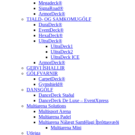
Megadeck®
SignaRoad®
ArmorDeck®
TJALD- OG SAMKOMUGÓLF
DuraDeck®
EventDeck®
HexaDeck®
UltraDeck®
UltraDeck1
UltraDeck2
UltraDeck ICE
ArmorDeck®
GERVI ÍSHALLIR
GÓLFVARNIR
CarpetDeck®
Gymshield®
DANSGÓLF
DanceDeck Staðal
DanceDeck De Luxe – EventXpress
Multiarena Solutions
Multisport Arena
Multiarena Padel
Multiarena Nálægt Samfélagi Íþróttasvæði
Multiarena Mini
Utleiga