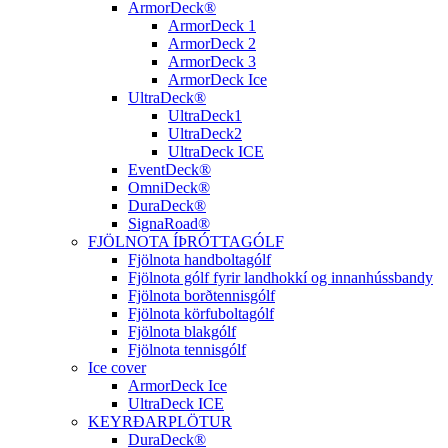
ArmorDeck®
ArmorDeck 1
ArmorDeck 2
ArmorDeck 3
ArmorDeck Ice
UltraDeck®
UltraDeck1
UltraDeck2
UltraDeck ICE
EventDeck®
OmniDeck®
DuraDeck®
SignaRoad®
FJÖLNOTA ÍÞRÓTTAGÓLF
Fjölnota handboltagólf
Fjölnota gólf fyrir landhokkí og innanhússbandy
Fjölnota borðtennisgólf
Fjölnota körfuboltagólf
Fjölnota blakgólf
Fjölnota tennisgólf
Ice cover
ArmorDeck Ice
UltraDeck ICE
KEYRÐARPLÖTUR
DuraDeck®