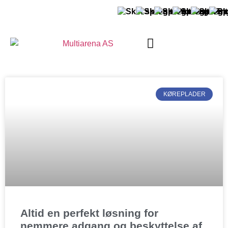
OM MULTIARENA
KØREPLADER
Altid en perfekt løsning for
nemmere adgang og beskyttelse af