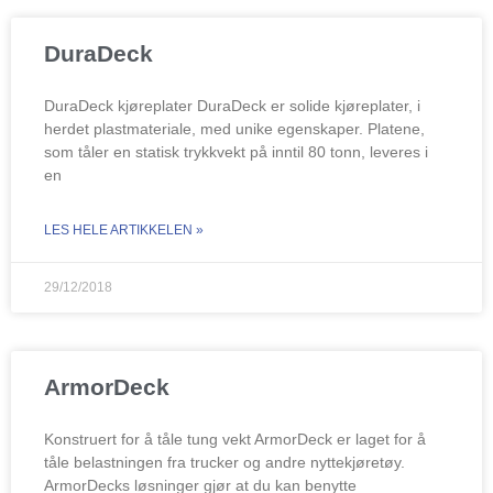
DuraDeck
DuraDeck kjøreplater DuraDeck er solide kjøreplater, i
herdet plastmateriale, med unike egenskaper. Platene,
som tåler en statisk trykkvekt på inntil 80 tonn, leveres i
en
LES HELE ARTIKKELEN »
29/12/2018
ArmorDeck
Konstruert for å tåle tung vekt ArmorDeck er laget for å
tåle belastningen fra trucker og andre nyttekjøretøy.
ArmorDecks løsninger gjør at du kan benytte