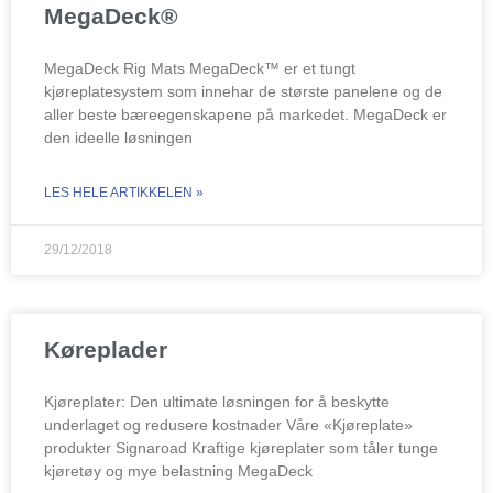
MegaDeck®
MegaDeck Rig Mats MegaDeck™ er et tungt
kjøreplatesystem som innehar de største panelene og de
aller beste bæreegenskapene på markedet. MegaDeck er
den ideelle løsningen
LES HELE ARTIKKELEN »
29/12/2018
Køreplader
Kjøreplater: Den ultimate løsningen for å beskytte
underlaget og redusere kostnader Våre «Kjøreplate»
produkter Signaroad Kraftige kjøreplater som tåler tunge
kjøretøy og mye belastning MegaDeck