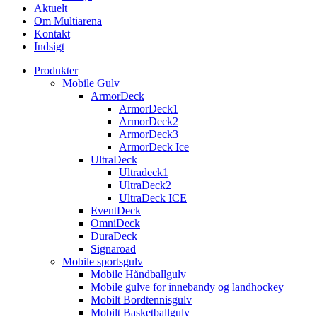
Aktuelt
Om Multiarena
Kontakt
Indsigt
Produkter
Mobile Gulv
ArmorDeck
ArmorDeck1
ArmorDeck2
ArmorDeck3
ArmorDeck Ice
UltraDeck
Ultradeck1
UltraDeck2
UltraDeck ICE
EventDeck
OmniDeck
DuraDeck
Signaroad
Mobile sportsgulv
Mobile Håndballgulv
Mobile gulve for innebandy og landhockey
Mobilt Bordtennisgulv
Mobilt Basketballgulv