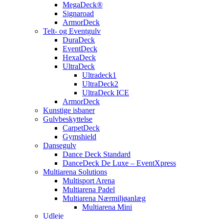
MegaDeck®
Signaroad
ArmorDeck
Telt- og Eventgulv
DuraDeck
EventDeck
HexaDeck
UltraDeck
Ultradeck1
UltraDeck2
UltraDeck ICE
ArmorDeck
Kunstige isbaner
Gulvbeskyttelse
CarpetDeck
Gymshield
Dansegulv
Dance Deck Standard
DanceDeck De Luxe – EventXpress
Multiarena Solutions
Multisport Arena
Multiarena Padel
Multiarena Nærmiljøanlæg
Multiarena Mini
Udleje