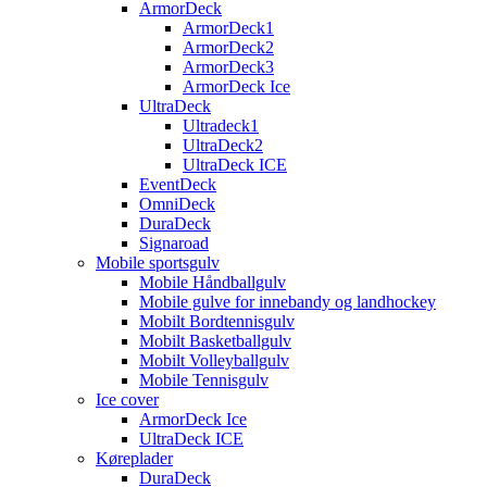
ArmorDeck
ArmorDeck1
ArmorDeck2
ArmorDeck3
ArmorDeck Ice
UltraDeck
Ultradeck1
UltraDeck2
UltraDeck ICE
EventDeck
OmniDeck
DuraDeck
Signaroad
Mobile sportsgulv
Mobile Håndballgulv
Mobile gulve for innebandy og landhockey
Mobilt Bordtennisgulv
Mobilt Basketballgulv
Mobilt Volleyballgulv
Mobile Tennisgulv
Ice cover
ArmorDeck Ice
UltraDeck ICE
Køreplader
DuraDeck