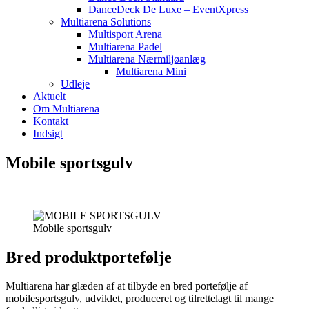
DanceDeck De Luxe – EventXpress
Multiarena Solutions
Multisport Arena
Multiarena Padel
Multiarena Nærmiljøanlæg
Multiarena Mini
Udleje
Aktuelt
Om Multiarena
Kontakt
Indsigt
Mobile sportsgulv
Mobile sportsgulv
Bred produktportefølje
Multiarena har glæden af at tilbyde en bred portefølje af
mobilesportsgulv, udviklet, produceret og tilrettelagt til mange