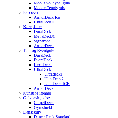
Mobilt Volleyballgulv
Mobile Tennisgulv
Ice cover
ArmorDeck Ice
UltraDeck ICE
Køreplader
DuraDeck
MegaDeck®
Signaroad
ArmorDeck
Telt- og Eventgulv
DuraDeck
EventDeck
HexaDeck
UltraDeck
Ultradeck1
UltraDeck2
UltraDeck ICE
ArmorDeck
Kunstige isbaner
Gulvbeskyttelse
CarpetDeck
Gymshield
Dansegulv
Dance Deck Standard