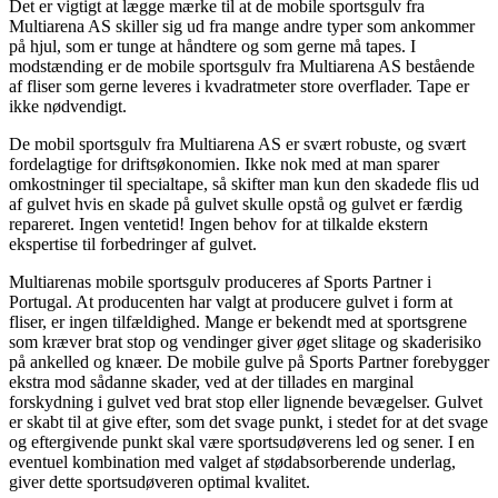
Det er vigtigt at lægge mærke til at de mobile sportsgulv fra
Multiarena AS skiller sig ud fra mange andre typer som ankommer
på hjul, som er tunge at håndtere og som gerne må tapes. I
modstænding er de mobile sportsgulv fra Multiarena AS bestående
af fliser som gerne leveres i kvadratmeter store overflader. Tape er
ikke nødvendigt.
De mobil sportsgulv fra Multiarena AS er svært robuste, og svært
fordelagtige for driftsøkonomien. Ikke nok med at man sparer
omkostninger til specialtape, så skifter man kun den skadede flis ud
af gulvet hvis en skade på gulvet skulle opstå og gulvet er færdig
repareret. Ingen ventetid! Ingen behov for at tilkalde ekstern
ekspertise til forbedringer af gulvet.
Multiarenas mobile sportsgulv produceres af Sports Partner i
Portugal. At producenten har valgt at producere gulvet i form at
fliser, er ingen tilfældighed. Mange er bekendt med at sportsgrene
som kræver brat stop og vendinger giver øget slitage og skaderisiko
på ankelled og knæer. De mobile gulve på Sports Partner forebygger
ekstra mod sådanne skader, ved at der tillades en marginal
forskydning i gulvet ved brat stop eller lignende bevægelser. Gulvet
er skabt til at give efter, som det svage punkt, i stedet for at det svage
og eftergivende punkt skal være sportsudøverens led og sener. I en
eventuel kombination med valget af stødabsorberende underlag,
giver dette sportsudøveren optimal kvalitet.