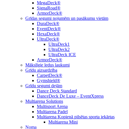
MegaDeck®
SignaRoad®
ArmorDeck®
Grīdas segumi nojumēm un pasākumu vietām
DuraDeck®
EventDeck®
HexaDeck®
UltraDeck®
UltraDeck1
UltraDeck2
UltraDeck ICE
ArmorDeck®
Mākslīgie ledus laukumi
Grīdu aizsardzība
CarpetDeck®
Gymshield®
Grīdu segumi dejām
Dance Deck Standard
DanceDeck De Luxe – EventXpress
Multiarena Solutions
Multisport Arena
Multiarena Padel
Multiarena Kopienā pilsētas sporta iekārtas
Multiarena Mini
Noma