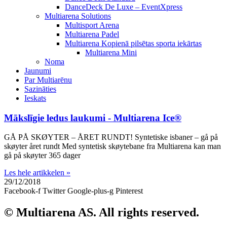
DanceDeck De Luxe – EventXpress
Multiarena Solutions
Multisport Arena
Multiarena Padel
Multiarena Kopienā pilsētas sporta iekārtas
Multiarena Mini
Noma
Jaunumi
Par Multiarēnu
Sazināties
Ieskats
Mākslīgie ledus laukumi - Multiarena Ice®
GÅ PÅ SKØYTER – ÅRET RUNDT! Syntetiske isbaner – gå på
skøyter året rundt Med syntetisk skøytebane fra Multiarena kan man
gå på skøyter 365 dager
Les hele artikkelen »
29/12/2018
Facebook-f
Twitter
Google-plus-g
Pinterest
© Multiarena AS. All rights reserved.