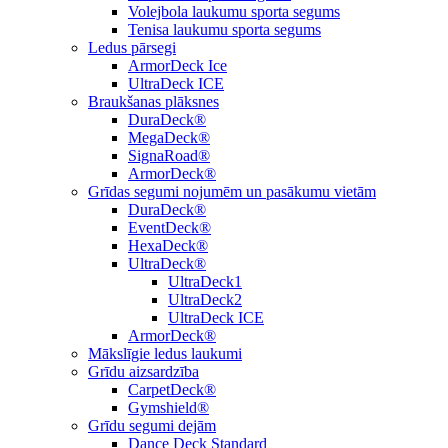
Volejbola laukumu sporta segums
Tenisa laukumu sporta segums
Ledus pārsegi
ArmorDeck Ice
UltraDeck ICE
Braukšanas plāksnes
DuraDeck®
MegaDeck®
SignaRoad®
ArmorDeck®
Grīdas segumi nojumēm un pasākumu vietām
DuraDeck®
EventDeck®
HexaDeck®
UltraDeck®
UltraDeck1
UltraDeck2
UltraDeck ICE
ArmorDeck®
Mākslīgie ledus laukumi
Grīdu aizsardzība
CarpetDeck®
Gymshield®
Grīdu segumi dejām
Dance Deck Standard