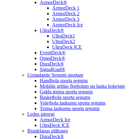
ArmorDeck®
ArmorDeck 1
ArmorDeck 2
ArmorDeck 3
ArmorDeck Ice
UltraDeck®
UltraDeck1
UltraDeck2
UltraDeck ICE
EventDeck®
OmniDeck®
DuraDeck®
SignaRoad®
Uzstadamie Segumi sportam
Handbola sporta segums
Mobilās grīdas florbolam un lauka hokejam
Galda tenisa sporta segums
Basketbola sporta segums
Volejbola laukumu sporta segums
Tenisa laukumu sporta segums
Ledus pārsegi
ArmorDeck Ice
UltraDeck ICE
Braukšanas plāksnes
DuraDeck®