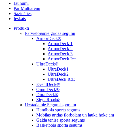
Jaunumi
Par Multiarēnu
Sazināties
Ieskats
Produkti
Pārvietojamie grīdas segumi
ArmorDeck®
ArmorDeck 1
ArmorDeck 2
ArmorDeck 3
ArmorDeck Ice
UltraDeck®
UltraDeck1
UltraDeck2
UltraDeck ICE
EventDeck®
OmniDeck®
DuraDeck®
SignaRoad®
Uzstadamie Segumi sportam
Handbola sporta segums
Mobilās grīdas florbolam un lauka hokejam
Galda tenisa sporta segums
Basketbola sporta segums