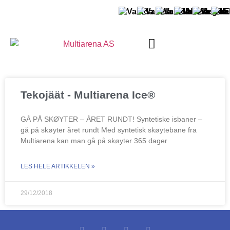
TIETOJA MULTIARENASTA
Tekojäät - Multiarena Ice®
GÅ PÅ SKØYTER – ÅRET RUNDT! Syntetiske isbaner –
gå på skøyter året rundt Med syntetisk skøytebane fra
Multiarena kan man gå på skøyter 365 dager
LES HELE ARTIKKELEN »
29/12/2018