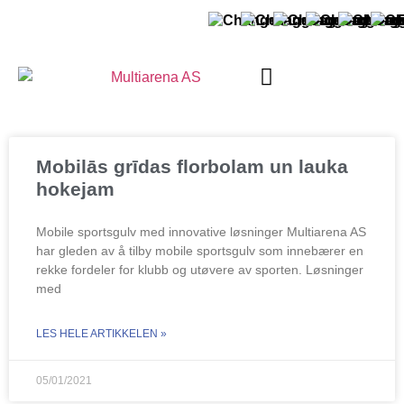
PAR MULTIARĒNU
Mobilās grīdas florbolam un lauka
hokejam
Mobile sportsgulv med innovative løsninger Multiarena AS
har gleden av å tilby mobile sportsgulv som innebærer en
rekke fordeler for klubb og utøvere av sporten. Løsninger
med
LES HELE ARTIKKELEN »
05/01/2021