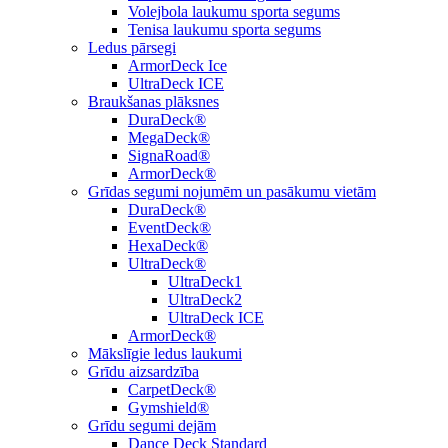
Volejbola laukumu sporta segums
Tenisa laukumu sporta segums
Ledus pārsegi
ArmorDeck Ice
UltraDeck ICE
Braukšanas plāksnes
DuraDeck®
MegaDeck®
SignaRoad®
ArmorDeck®
Grīdas segumi nojumēm un pasākumu vietām
DuraDeck®
EventDeck®
HexaDeck®
UltraDeck®
UltraDeck1
UltraDeck2
UltraDeck ICE
ArmorDeck®
Mākslīgie ledus laukumi
Grīdu aizsardzība
CarpetDeck®
Gymshield®
Grīdu segumi dejām
Dance Deck Standard