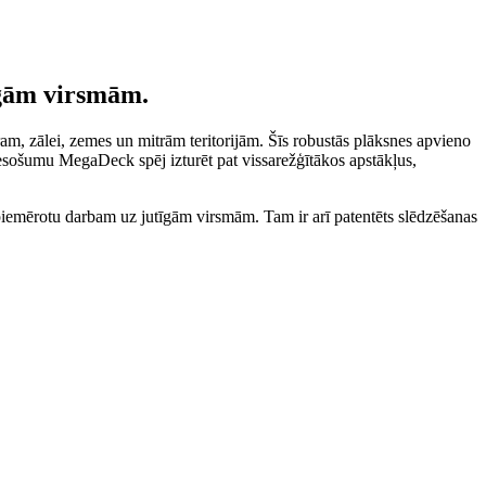
īgām virsmām.
m, zālei, zemes un mitrām teritorijām. Šīs robustās plāksnes apvieno
nesošumu MegaDeck spēj izturēt pat vissarežģītākos apstākļus,
 piemērotu darbam uz jutīgām virsmām. Tam ir arī patentēts slēdzēšanas