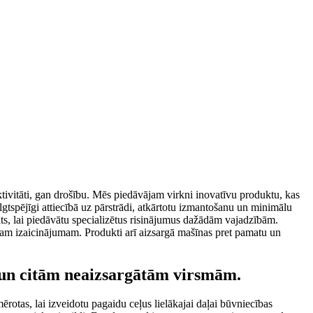
tivitāti, gan drošību. Mēs piedāvājam virkni inovatīvu produktu, kas
ilgtspējīgi attiecībā uz pārstrādi, atkārtotu izmantošanu un minimālu
ts, lai piedāvātu specializētus risinājumus dažādām vajadzībām.
tram izaicinājumam. Produkti arī aizsargā mašīnas pret pamatu un
m un citām neaizsargātām virsmām.
mērotas, lai izveidotu pagaidu ceļus lielākajai daļai būvniecības