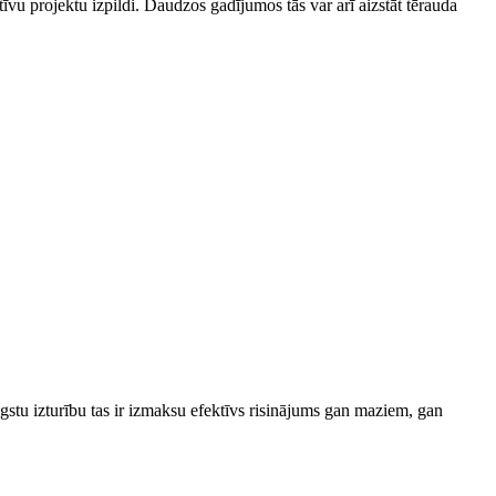
īvu projektu izpildi. Daudzos gadījumos tās var arī aizstāt tērauda
stu izturību tas ir izmaksu efektīvs risinājums gan maziem, gan