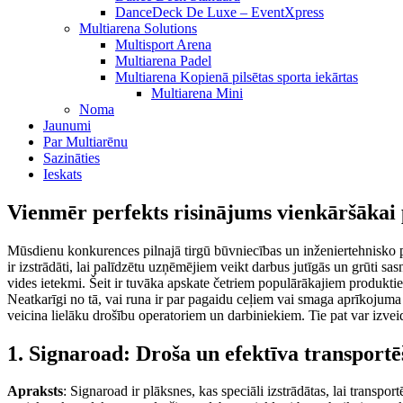
DanceDeck De Luxe – EventXpress
Multiarena Solutions
Multisport Arena
Multiarena Padel
Multiarena Kopienā pilsētas sporta iekārtas
Multiarena Mini
Noma
Jaunumi
Par Multiarēnu
Sazināties
Ieskats
Vienmēr perfekts risinājums vienkāršākai 
Mūsdienu konkurences pilnajā tirgū būvniecības un inženiertehnisko p
ir izstrādāti, lai palīdzētu uzņēmējiem veikt darbus jutīgās un grūti s
vides ietekmi. Šeit ir tuvāka apskate četriem populārākajiem produkt
Neatkarīgi no tā, vai runa ir par pagaidu ceļiem vai smaga aprīkojuma
veicina lielāku drošību operatoriem un darbiniekiem. Tie pat var izveid
1. Signaroad: Droša un efektīva transport
Apraksts
: Signaroad ir plāksnes, kas speciāli izstrādātas, lai transpo