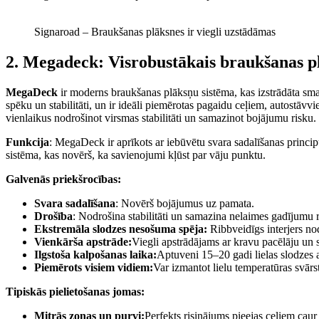
Signaroad – Braukšanas plāksnes ir viegli uzstādāmas
2. Megadeck: Visrobustākais braukšanas p
MegaDeck
ir moderns braukšanas plāksņu sistēma, kas izstrādāta sma
spēku un stabilitāti, un ir ideāli piemērotas pagaidu ceļiem, autostā
vienlaikus nodrošinot virsmas stabilitāti un samazinot bojājumu risku.
Funkcija
: MegaDeck ir aprīkots ar iebūvētu svara sadalīšanas princi
sistēma, kas novērš, ka savienojumi kļūst par vāju punktu.
Galvenās priekšrocības:
Svara sadalīšana
: Novērš bojājumus uz pamata.
Drošība
: Nodrošina stabilitāti un samazina nelaimes gadījumu r
Ekstremāla slodzes nesošuma spēja:
Ribbveidīgs interjers nod
Vienkārša apstrāde:
Viegli apstrādājams ar kravu pacēlāju u
Ilgstoša kalpošanas laika:
Aptuveni 15–20 gadi lielas slodzes 
Piemērots visiem vidiem:
Var izmantot lielu temperatūras svārst
Tipiskās pielietošanas jomas:
Mitrās zonas un purvi:
Perfekts risinājums pieejas ceļiem caur