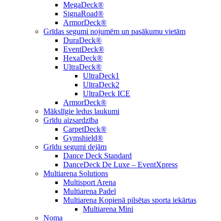
MegaDeck®
SignaRoad®
ArmorDeck®
Grīdas segumi nojumēm un pasākumu vietām
DuraDeck®
EventDeck®
HexaDeck®
UltraDeck®
UltraDeck1
UltraDeck2
UltraDeck ICE
ArmorDeck®
Mākslīgie ledus laukumi
Grīdu aizsardzība
CarpetDeck®
Gymshield®
Grīdu segumi dejām
Dance Deck Standard
DanceDeck De Luxe – EventXpress
Multiarena Solutions
Multisport Arena
Multiarena Padel
Multiarena Kopienā pilsētas sporta iekārtas
Multiarena Mini
Noma