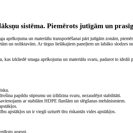
lāksņu sistēma. Piemērots jutīgām un pras
ga aprīkojuma un materiālu transportēšanai pāri jutīgām zonām, piemēra
vvietām un noliktavām. Ar tirgus lielākajiem paneļiem un labāko slodzes 
pu, kas izkliedē smaga aprīkojuma un materiālu svaru, padarot to ideāli
isku.
rošina papildu stiprumu un izlīdzina svaru, nezaudējot stabilitāti.
n savienojams ar stabilām HDPE flanšām un slēgšanas mehānismiem.
apstākļos.
ību apstākļos un ir viegli uzturēt tīru riskantās vides apstākļos.
 mīkstu augsni.