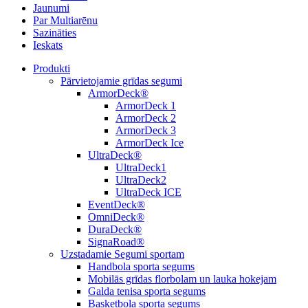
Jaunumi
Par Multiarēnu
Sazināties
Ieskats
Produkti
Pārvietojamie grīdas segumi
ArmorDeck®
ArmorDeck 1
ArmorDeck 2
ArmorDeck 3
ArmorDeck Ice
UltraDeck®
UltraDeck1
UltraDeck2
UltraDeck ICE
EventDeck®
OmniDeck®
DuraDeck®
SignaRoad®
Uzstadamie Segumi sportam
Handbola sporta segums
Mobilās grīdas florbolam un lauka hokejam
Galda tenisa sporta segums
Basketbola sporta segums