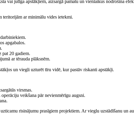
ta vai jutīga apstākļiem, aizsargā pamatu un vienlaikus nodrošina efekt
 teritorijām ar minimālu vides ietekmi.
vdarbiniekiem.
tos apgabalos.
m.
z pat 20 gadiem.
ājumā ar tērauda plāksnēm.
ākļos un viegli uzturēt tīru vidē, kur pastāv riskanti apstākļi.
zsargātās virsmas.
s operāciju veikšana pār nevienmērīgu augsni.
šana.
zticamu risinājumu prasīgiem projektiem. Ar vieglu uzstādīšanu un aug