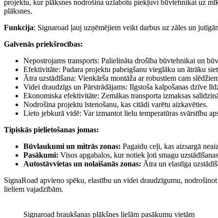
projektu, kur plāksnes nodrošina uzlabotu piekļuvi būvtehnikai uz mīks
plāksnes.
Funkcija
: Signaroad ļauj uzņēmējiem veikt darbus uz zāles un jutīgām
Galvenās priekšrocības:
Nepostrojams transports: Palielināta drošība būvtehnikai un bū
Efektivitāte: Padara projektu pabeigšanu vieglāku un ātrāku sie
Ātra uzstādīšana: Vienkārša montāža ar robustiem cam slēdžie
Videi draudzīgs un Pārstrādājams: Ilgstoša kalpošanas dzīve līd
Ekonomiska efektivitāte: Zemākas transporta izmaksas salīdzin
Nodrošina projektu īstenošanu, kas citādi varētu aizkavēties.
Lieto jebkurā vidē: Var izmantot lielu temperatūras svārstību apst
Tipiskās pielietošanas jomas:
Būvlaukumi un mitrās zonas:
Pagaidu ceļi, kas aizsargā neai
Pasākumi:
Visos apgabalos, kur notiek ļoti smagu uzstādīšana
Autostāvvietas un nolaišanās zonas:
Ātra un elastīga uzstādī
SignaRoad apvieno spēku, elastību un videi draudzīgumu, nodrošinot u
lieliem vajadzībām.
Signaroad braukšanas plākšnes lielām pasākumu vietām