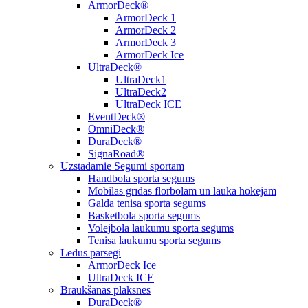
ArmorDeck®
ArmorDeck 1
ArmorDeck 2
ArmorDeck 3
ArmorDeck Ice
UltraDeck®
UltraDeck1
UltraDeck2
UltraDeck ICE
EventDeck®
OmniDeck®
DuraDeck®
SignaRoad®
Uzstadamie Segumi sportam
Handbola sporta segums
Mobilās grīdas florbolam un lauka hokejam
Galda tenisa sporta segums
Basketbola sporta segums
Volejbola laukumu sporta segums
Tenisa laukumu sporta segums
Ledus pārsegi
ArmorDeck Ice
UltraDeck ICE
Braukšanas plāksnes
DuraDeck®