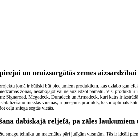
pieejai un neaizsargātās zemes aizsardzībai
rojektu jomā ir būtiski būt pieejamiem produktiem, kas uzlabo gan efek
asniedzamās zonās, nesabojājot vai nejauziedzot pamatu. Visi produkti ir 
iem: Signaroad, Megadeck, Duradeck un Armadeck, kuri katrs ir izstrādā
 stabilizēšanu mīkstās virsmās, ir pieejams produkts, kas ir optimāls ka
ot ceļu sniega segtās vietās.
ēšana dabiskajā reljefā, pa zāles laukumie
rtētu smagu tehniku un materiālus pāri jutīgām virsmām. Tās ir ideāli pie