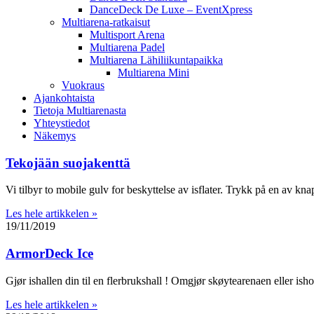
DanceDeck De Luxe – EventXpress
Multiarena-ratkaisut
Multisport Arena
Multiarena Padel
Multiarena Lähiliikuntapaikka
Multiarena Mini
Vuokraus
Ajankohtaista
Tietoja Multiarenasta
Yhteystiedot
Näkemys
Tekojään suojakenttä
Vi tilbyr to mobile gulv for beskyttelse av isflater. Trykk på en av 
Les hele artikkelen »
19/11/2019
ArmorDeck Ice
Gjør ishallen din til en flerbrukshall ! Omgjør skøytearenaen eller ish
Les hele artikkelen »