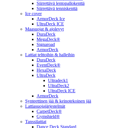
Siirrettävä lentopallokenttä
Siirrettävä tenniskenttä
Ice cover
ArmorDeck Ice
UltraDeck ICE
Maasuojat & ajolevyt
DuraDeck
MegaDeck®
Signaroad
ArmorDeck
Lattiat telttoihin & halleihin
DuraDeck
EventDeck®
HexaDeck
UltraDeck
Ultradeck1
UltraDeck2
UltraDeck ICE
ArmorDeck
Synteettinen jää & keinotekoinen jää
Lattiasuojajärjestelmät
CarpetDeck®
Gymshield®
Tanssilattiat
Dance Deck Standard