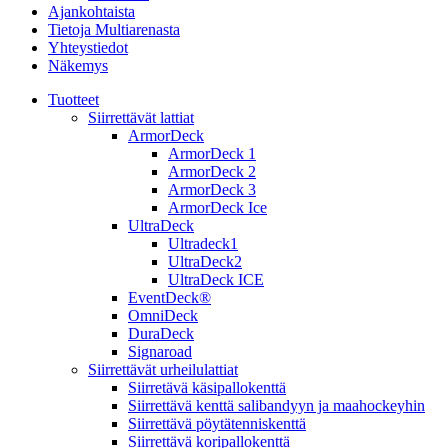
Ajankohtaista
Tietoja Multiarenasta
Yhteystiedot
Näkemys
Tuotteet
Siirrettävät lattiat
ArmorDeck
ArmorDeck 1
ArmorDeck 2
ArmorDeck 3
ArmorDeck Ice
UltraDeck
Ultradeck1
UltraDeck2
UltraDeck ICE
EventDeck®
OmniDeck
DuraDeck
Signaroad
Siirrettävät urheilulattiat
Siirretävä käsipallokenttä
Siirrettävä kenttä salibandyyn ja maahockeyhin
Siirrettävä pöytätenniskenttä
Siirrettävä koripallokenttä