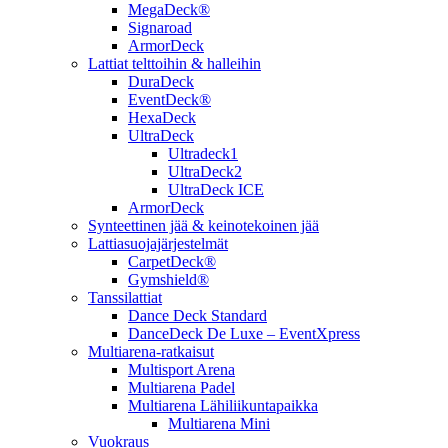
MegaDeck®
Signaroad
ArmorDeck
Lattiat telttoihin & halleihin
DuraDeck
EventDeck®
HexaDeck
UltraDeck
Ultradeck1
UltraDeck2
UltraDeck ICE
ArmorDeck
Synteettinen jää & keinotekoinen jää
Lattiasuojajärjestelmät
CarpetDeck®
Gymshield®
Tanssilattiat
Dance Deck Standard
DanceDeck De Luxe – EventXpress
Multiarena-ratkaisut
Multisport Arena
Multiarena Padel
Multiarena Lähiliikuntapaikka
Multiarena Mini
Vuokraus