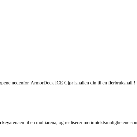
knappene nedenfor. ArmorDeck ICE Gjør ishallen din til en flerbrukshall
ockeyarenaen til en multiarena, og realiserer merinntektsmulighetene som 