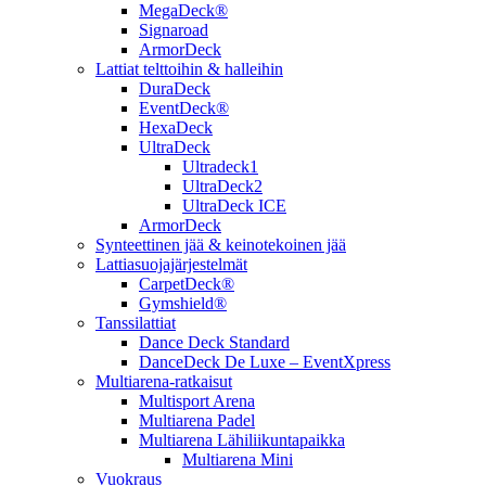
MegaDeck®
Signaroad
ArmorDeck
Lattiat telttoihin & halleihin
DuraDeck
EventDeck®
HexaDeck
UltraDeck
Ultradeck1
UltraDeck2
UltraDeck ICE
ArmorDeck
Synteettinen jää & keinotekoinen jää
Lattiasuojajärjestelmät
CarpetDeck®
Gymshield®
Tanssilattiat
Dance Deck Standard
DanceDeck De Luxe – EventXpress
Multiarena-ratkaisut
Multisport Arena
Multiarena Padel
Multiarena Lähiliikuntapaikka
Multiarena Mini
Vuokraus