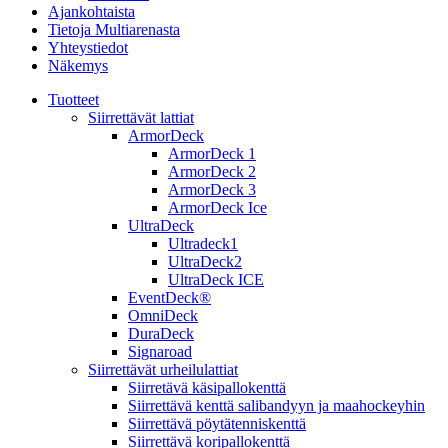
Ajankohtaista
Tietoja Multiarenasta
Yhteystiedot
Näkemys
Tuotteet
Siirrettävät lattiat
ArmorDeck
ArmorDeck 1
ArmorDeck 2
ArmorDeck 3
ArmorDeck Ice
UltraDeck
Ultradeck1
UltraDeck2
UltraDeck ICE
EventDeck®
OmniDeck
DuraDeck
Signaroad
Siirrettävät urheilulattiat
Siirretävä käsipallokenttä
Siirrettävä kenttä salibandyyn ja maahockeyhin
Siirrettävä pöytätenniskenttä
Siirrettävä koripallokenttä