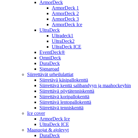
ArmorDeck
ArmorDeck 1
ArmorDeck 2
ArmorDeck 3
ArmorDeck Ice
UltraDeck
Ultradeck1
UltraDeck2
UltraDeck ICE
EventDeck®
OmniDeck
DuraDeck
Signaroad
Siirrettävät urheilulattiat
Siirretävä käsipallokenttä
Siirrettävä kenttä salibandyyn ja maahockeyhin
Siirrettävä pöytätenniskenttä
Siirrettävä koripallokenttä
Siirrettävä lentopallokenttä
Siirrettävä tenniskenttä
Ice cover
ArmorDeck Ice
UltraDeck ICE
Maasuojat & ajolevyt
DuraDeck