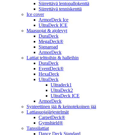
Siirrettävä lentopallokenttä
Siirrettävä tenniskenttä
Ice cover
ArmorDeck Ice
UltraDeck ICE
Maasuojat & ajolevyt
DuraDeck
MegaDeck®
Signaroad
ArmorDeck
Lattiat telttoihin & halleihin
DuraDeck
EventDeck®
HexaDeck
UltraDeck
Ultradeck1
UltraDeck2
UltraDeck ICE
ArmorDeck
Synteettinen jää & keinotekoinen jää
Lattiasuojajärjestelmät
CarpetDeck®
Gymshield®
Tanssilattiat
Dance Deck Standard