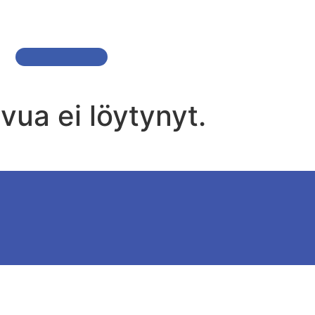
TUOTTEET
AJANKOHTAIST
Credit Score
vua ei löytynyt.
© Multiarena AS. All rights reserved.